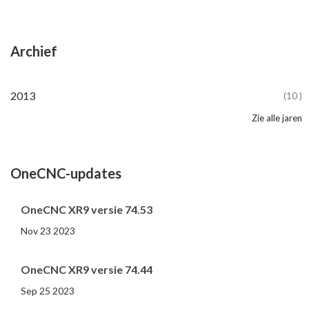
Archief
2024
2023
2022
2021
2020
2019
2018
2017
2016
2015
2014
2013
(10 )
(81 )
(86 )
(65 )
(51 )
(56 )
(31 )
(11 )
(12 )
(13 )
(19 )
(10 )
Zie alle jaren
2012
2011
2010
2009
2008
2007
2006
2005
2004
2002
2001
2000
(107 )
(14 )
(20 )
(11 )
(4 )
(3 )
(5 )
(3 )
(1 )
(1 )
(1 )
(1 )
OneCNC-updates
OneCNC XR9 versie 74.53
Nov 23 2023
OneCNC XR9 versie 74.44
Sep 25 2023