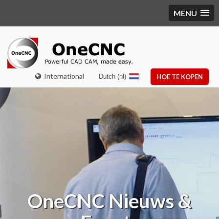
MENU
International
Dutch (nl)
HOE TE KOPEN
OneCNC
Nieuws &