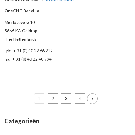
OneCNC Benelux
Mierloseweg 40
5666 KA Geldrop
The Netherlands
+ 31 (0) 40 22 66 212
ph:
+ 31 (0) 40 22 40 794
fax:
1
2
3
4
Categorieën