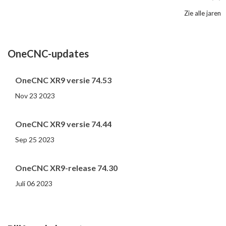
Zie alle jaren
2005
2004
2002
2001
2000
(3 )
(1 )
(1 )
(1 )
(1 )
OneCNC-updates
OneCNC XR9 versie 74.53
Nov 23 2023
OneCNC XR9 versie 74.44
Sep 25 2023
OneCNC XR9-release 74.30
Juli 06 2023