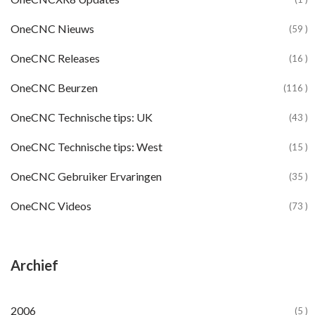
OneCNC Nieuws
(59 )
OneCNC Releases
(16 )
OneCNC Beurzen
(116 )
OneCNC Technische tips: UK
(43 )
OneCNC Technische tips: West
(15 )
OneCNC Gebruiker Ervaringen
(35 )
OneCNC Videos
(73 )
Archief
2024
2023
2022
2021
2020
2019
2018
2017
2016
2015
2014
2013
2012
2011
2010
2009
2008
2007
2006
(107 )
(10 )
(81 )
(86 )
(65 )
(51 )
(56 )
(31 )
(11 )
(12 )
(13 )
(19 )
(10 )
(14 )
(20 )
(11 )
(4 )
(3 )
(5 )