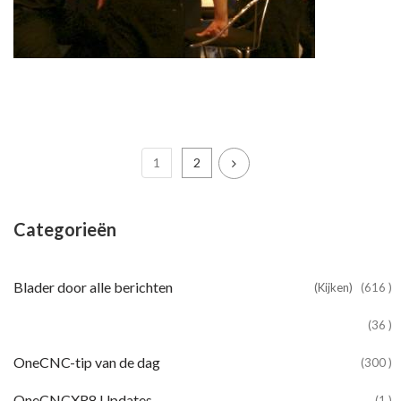
1
2
Categorieën
Blader door alle berichten
(Kijken)
(616 )
(36 )
OneCNC-tip van de dag
(300 )
OneCNCXR8 Updates
(1 )