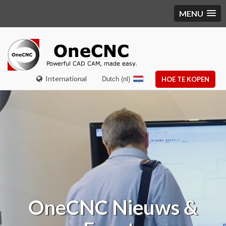
MENU
International
Dutch (nl)
HOE TE KOPEN
OneCNC
Nieuws &