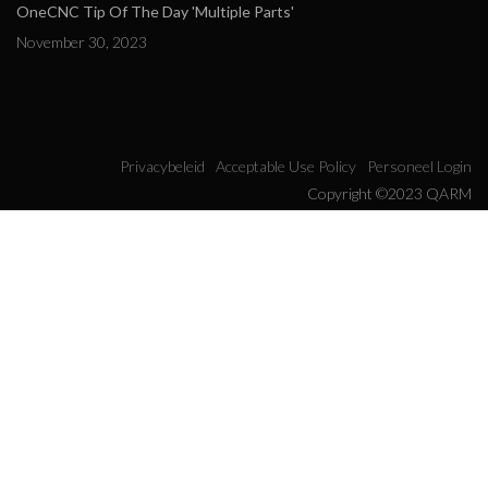
OneCNC Tip Of The Day 'Multiple Parts'
November 30, 2023
Privacybeleid
Acceptable Use Policy
Personeel Login
Copyright ©2023 QARM