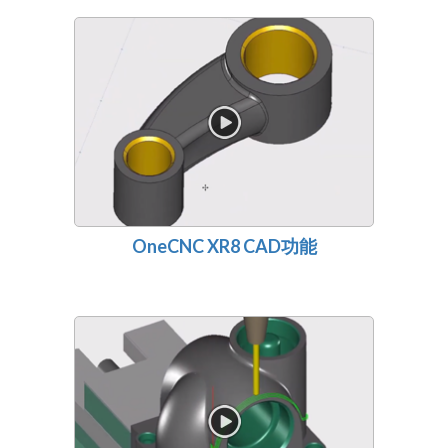
OneCNC XR8 CAD功能