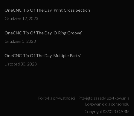
OneCNC Tip Of The Day 'Print Cross Section'
Grudzień 12, 2023
OneCNC Tip Of The Day 'O Ring Groove'
Grudzień 5, 2023
OneCNC Tip Of The Day 'Multiple Parts'
Listopad 30, 2023
Polityka prywatności
Przyjęte zasady użytkowania
Logowanie dla personelu
Copyright ©2023 QARM