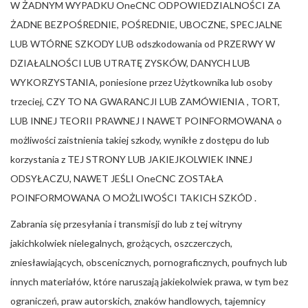
W ŻADNYM WYPADKU OneCNC ODPOWIEDZIALNOŚCI ZA
ŻADNE BEZPOŚREDNIE, POŚREDNIE, UBOCZNE, SPECJALNE
LUB WTÓRNE SZKODY LUB odszkodowania od PRZERWY W
DZIAŁALNOŚCI LUB UTRATĘ ZYSKÓW, DANYCH LUB
WYKORZYSTANIA, poniesione przez Użytkownika lub osoby
trzeciej, CZY TO NA GWARANCJI LUB ZAMÓWIENIA , TORT,
LUB INNEJ TEORII PRAWNEJ I NAWET POINFORMOWANA o
możliwości zaistnienia takiej szkody, wynikłe z dostępu do lub
korzystania z TEJ STRONY LUB JAKIEJKOLWIEK INNEJ
ODSYŁACZU, NAWET JEŚLI OneCNC ZOSTAŁA
POINFORMOWANA O MOŻLIWOŚCI TAKICH SZKÓD .
Zabrania się przesyłania i transmisji do lub z tej witryny
jakichkolwiek nielegalnych, grożących, oszczerczych,
zniesławiających, obscenicznych, pornograficznych, poufnych lub
innych materiałów, które naruszają jakiekolwiek prawa, w tym bez
ograniczeń, praw autorskich, znaków handlowych, tajemnicy