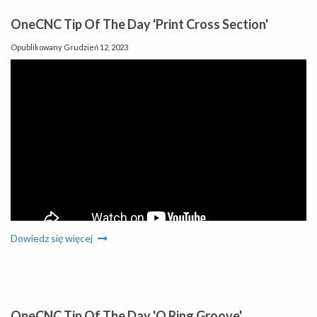
OneCNC Tip Of The Day 'Print Cross Section'
Opublikowany
Grudzień 12, 2023
Dowiedz się więcej
OneCNC CAD CAM does not depend on the internet. Benefits
include secure file storage, freedom of usage, no internet
connection required and your cad cam workflow will never stop
OneCNC Tip Of The Day 'O Ring Groove'