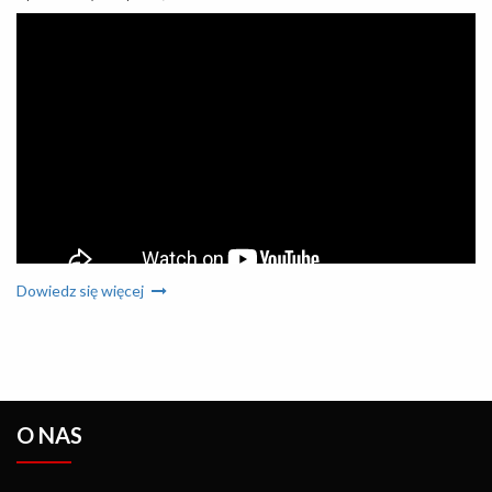
Dowiedz się więcej
OneCNC CAD CAM does not depend on the internet. Benefits
include secure file storage, freedom of usage, no internet
connection required and your cad cam workflow will never stop
due to internet issues.
O NAS