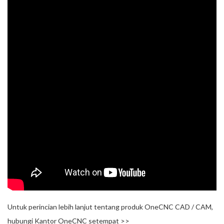
Untuk perincian lebih lanjut tentang produk OneCNC CAD / CAM,
hubungi Kantor OneCNC setempat >>