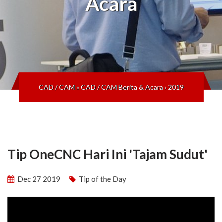
Acara
CAD / CAM
»
CAD / CAM Berita & Acara
›
2019
Tip OneCNC Hari Ini 'Tajam Sudut'
Dec 27 2019
Tip of the Day