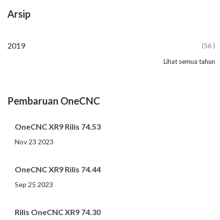
Arsip
2024
2023
2022
2021
2020
2019
(10 )
(81 )
(86 )
(65 )
(51 )
(56 )
Lihat semua tahun
2018
2017
2016
2015
2014
2013
2012
2011
2010
2009
2008
2007
2006
2005
2004
2002
2001
2000
(107 )
(31 )
(11 )
(12 )
(13 )
(19 )
(10 )
(14 )
(20 )
(11 )
(4 )
(3 )
(5 )
(3 )
(1 )
(1 )
(1 )
(1 )
Pembaruan OneCNC
OneCNC XR9 Rilis 74.53
Nov 23 2023
OneCNC XR9 Rilis 74.44
Sep 25 2023
Rilis OneCNC XR9 74.30