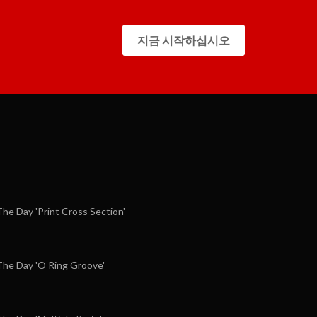
지금 시작하십시오
e Day 'Print Cross Section'
he Day 'O Ring Groove'