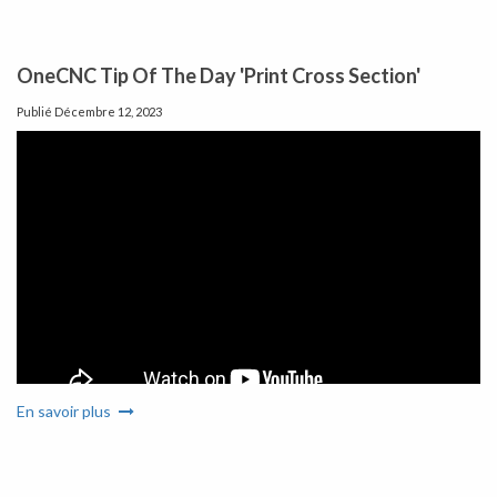
OneCNC Tip Of The Day 'Print Cross Section'
Publié
Décembre 12, 2023
En savoir plus
OneCNC CAD CAM does not depend on the internet. Benefits
include secure file storage, freedom of usage, no internet