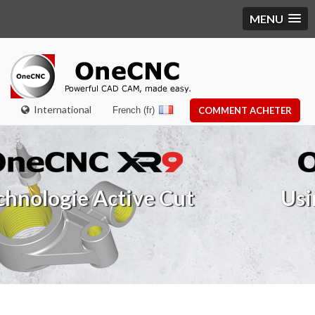
MENU
International
French (fr)
COMMENT ACHETER
tive Cut
Usinage à grande